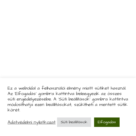
Ez a weboldal a felhasználói élmény miatt sütiket használ.
Az 'Elfogadás' gombra kattintva beleegyezik az összes
süti engedélyezésébe. A 'Süti beállítások' gombra kattintva
módosíthatja ezen beállításokat, szűkítheti a mentett sütik
körét.
Adatvédelmi nyilatkozat
Süti beállítások
Elfogadás